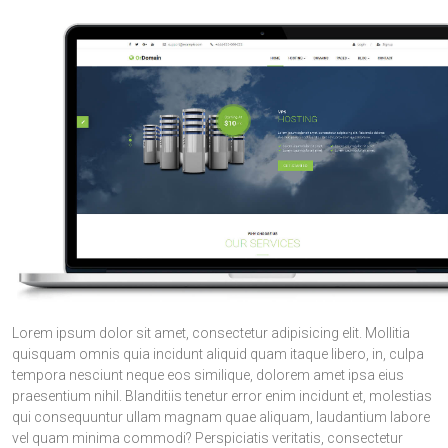
Lorem ipsum dolor sit amet, consectetur adipisicing elit. Mollitia
quisquam omnis quia incidunt aliquid quam itaque libero, in, culpa
tempora nesciunt neque eos similique, dolorem amet ipsa eius
praesentium nihil. Blanditiis tenetur error enim incidunt et, molestias
qui consequuntur ullam magnam quae aliquam, laudantium labore
vel quam minima commodi? Perspiciatis veritatis, consectetur