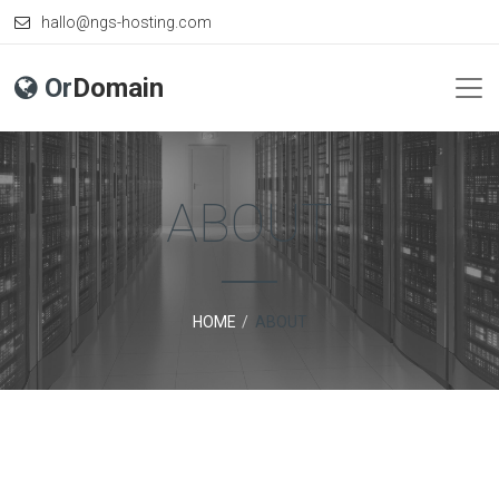
hallo@ngs-hosting.com
Or
Domain
ABOUT
HOME
ABOUT