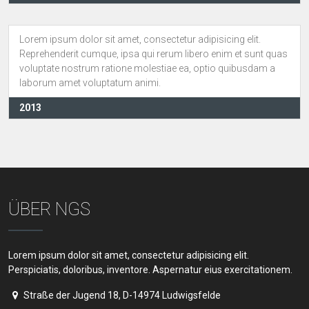
Lorem ipsum dolor sit amet, consectetur adipisicing elit.
Reprehenderit cumque, ipsa qui rerum libero enim et sunt quas
voluptate nostrum ratione molestiae ea, optio quibusdam a
laborum amet voluptatum animi.
2013
ÜBER NGS
Lorem ipsum dolor sit amet, consectetur adipisicing elit.
Perspiciatis, doloribus, inventore. Aspernatur eius exercitationem.
Straße der Jugend 18, D-14974 Ludwigsfelde